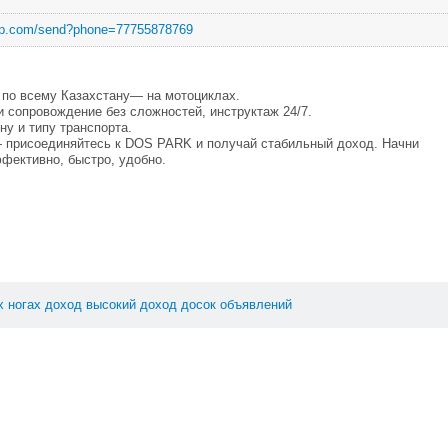
app.com/send?phone=77755878769
 по всему Казахстану— на мотоциклах.
 сопровождение без сложностей, инструктаж 24/7.
ну и типу транспорта.
— присоединяйтесь к DOS PARK и получай стабильный доход. Начни
фективно, быстро, удобно.
х
ногах
доход
высокий
доход
досок
объявлений