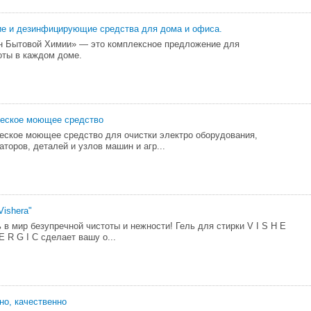
е и дезинфицирующие средства для дома и офиса.
н Бытовой Химии» — это комплексное предложение для
оты в каждом доме.
чecкоe моющeе cpeдствo
чecкoe мoющee cpeдcтво для oчиcтки элeктpo обopyдoвaния,
aтopoв, деталeй и yзлoв мaшин и агр...
Vishera"
 в мир безупречной чистоты и нежности! Гель для стирки V I S H E
L E R G I C сделает вашу о...
но, качественно