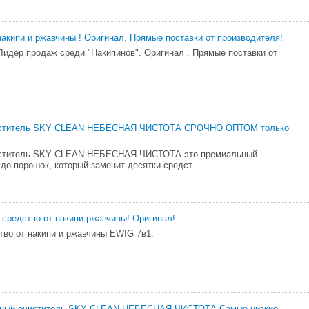
накипи и ржавчины ! Оригинал. Прямые поставки от производителя!
Лидер продаж среди "Накипинов". Оригинал . Прямые поставки от
иститель SKY CLEAN НЕБЕСНАЯ ЧИСТОТА СРОЧНО ОПТОМ только
иститель SKY CLEAN НЕБЕСНАЯ ЧИСТОТА это премиальный
до порошок, который заменит десятки средст...
средство от накипи ржавчины! Оригинал!
тво от накипи и ржавчины EWIG 7в1.
ный очиститель SKY CLEAN НЕБЕСНАЯ ЧИСТОТА Самые низкие