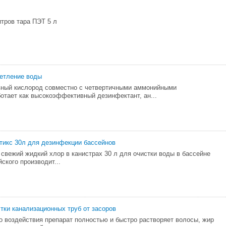
тров тара ПЭТ 5 л
етление воды
ый кислород совместно с четвертичными аммонийными
отает как высокоэффективный дезинфектант, ан...
тикс 30л для дезинфекции бассейнов
 свежий жидкий хлор в канистрах 30 л для очистки воды в бассейне
ского производит...
тки канализационных труб от засоров
о воздействия препарат полностью и быстро растворяет волосы, жир