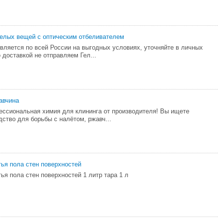
белых вещей с оптическим отбеливателем
вляется по всей России на выгодных условиях, уточняйте в личных
 доставкой не отправляем Гел...
авчина
ессиональная химия для клининга от производителя! Вы ищете
ство для борьбы с налётом, ржавч...
ья пола стен поверхностей
ья пола стен поверхностей 1 литр тара 1 л