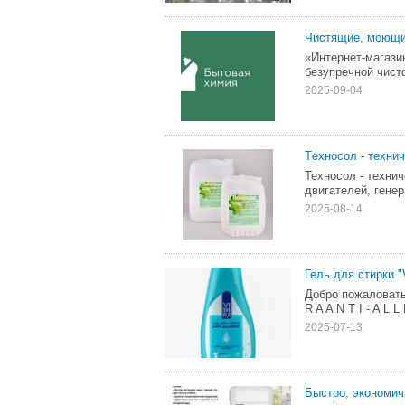
Чистящие, моющи
«Интернет-магази
безупречной чист
2025-09-04
Тexнocoл - тeхни
Texнocол - тexни
двигaтелeй, генер
2025-08-14
Гель для стирки "
Добро пожаловать
R A A N T I - A L 
2025-07-13
Быстро, экономич