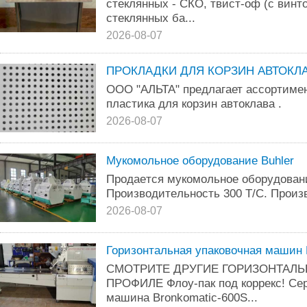
стеклянных - СКО, твист-оф (с винт
стеклянных ба...
2026-08-07
ПРОКЛАДКИ ДЛЯ КОРЗИН АВТОКЛАВА
ООО "АЛЬТА" предлагает ассортимен
пластика для корзин автоклава .
2026-08-07
Мукомольное оборудование Buhler
Пpoдaeтcя мyкoмoльнoe oбopyдoвaни
Пpoизвoдитeльнocть 300 T/C. Пpoиз
2026-08-07
Горизонтальная упаковочная машин
СМОТРИТЕ ДРУГИЕ ГОРИЗОНТАЛ
ПРОФИЛЕ Флоу-пак под коррекс! Се
машина Bronkomatic-600S...