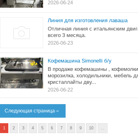
2026-06-24
Линия для изготовления лаваша
Отличная линия с итальянским двиг
всего 3 месяца.
2026-06-23
Кофемашина Simonelli б/у
В продаже кофемашины , кофемолки
морозилка, холодильники, мебель д
кристаллайты дву...
2026-06-22
Следующая страница
1
2
3
4
5
6
7
8
9
10
...