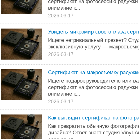
сертификат на фотосессию радужки 
внимание к...
2026-03-17
Увидеть микромир своего глаза серти
Ищете нетривиальный презент? Студи
эксклюзивную услугу — макросъемку
2026-03-17
Сертификат на макросъемку радужк
Ищете подарок руководителю или в
сертификат на фотосессию радужки 
внимание к...
2026-03-17
Как выглядит сертификат на фото р
Как превратить обычную фотографи
дизайна? Ответ знает студия Vinyl-Ar