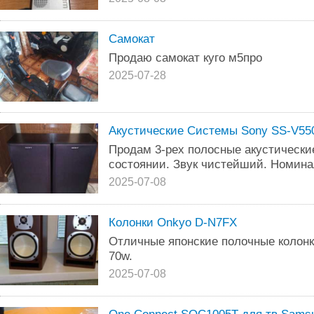
Самокат
Продаю самокат куго м5про
2025-07-28
Aкустические Системы Sony SS-V55
Продам 3-рех полосные акустически
состоянии. Звук чистейший. Номина
2025-07-08
Колонки Onkyo D-N7FX
Отличные японские полочные колон
70w.
2025-07-08