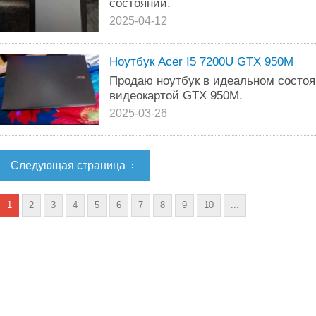
состоянии.
2025-04-12
Ноутбук Acer I5 7200U GTX 950M
Продаю ноутбук в идеальном состоя
видеокартой GTX 950M.
2025-03-26
Следующая страница
1
2
3
4
5
6
7
8
9
10
...