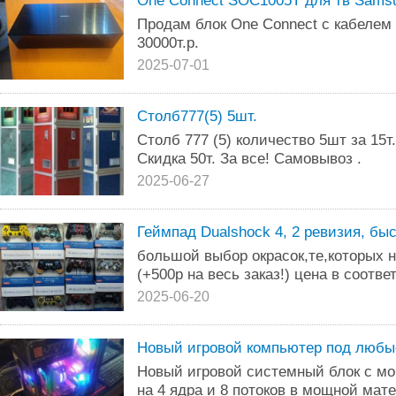
One Connect SOC1005T для тв Sams
Продам блок One Connect с кабелем 
30000т.р.
2025-07-01
Столб777(5) 5шт.
Столб 777 (5) количество 5шт за 15т.
Скидка 50т. За все! Самовывоз .
2025-06-27
Геймпад Dualshock 4, 2 ревизия, бы
большой выбор окрасок,те,которых н
(+500р на весь заказ!) цена в соотве
2025-06-20
Новый игровой компьютер под любы
Новый игровой системный блок с м
на 4 ядра и 8 потоков в мощной ма