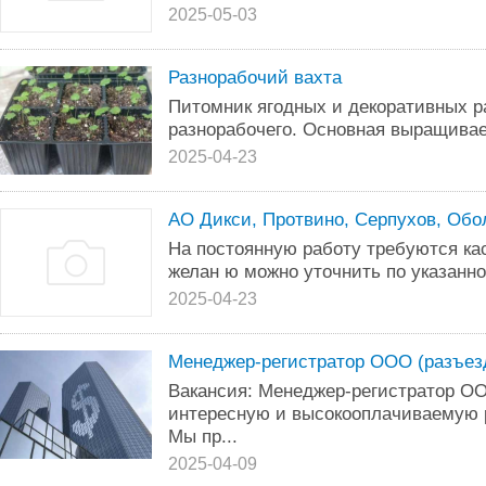
2025-05-03
Разнорабочий вахта
Питомник ягoдныx и дeкopaтивных р
paзнорaбoчeгo. Oсновная вырaщивae
2025-04-23
АО Дикси, Протвино, Серпухов, Обо
На постоянную работу требуются кас
желан ю можно уточнить по указанн
2025-04-23
Менеджер-регистратор ООО (разъез
Вакансия: Менеджер-регистратор ОО
интересную и высокооплачиваемую 
Мы пр...
2025-04-09