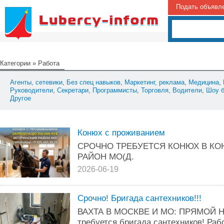
Подать объявл
Категории
»
Работа
Агенты, сетевики
,
Без спец навыков
,
Маркетинг, реклама
,
Медицина
,
Руководители
,
Секретари
,
Программисты
,
Торговля
,
Водители
,
Шоу б
Другое
Конюх с проживанием
СРОЧНО ТРЕБУЕТСЯ КОНЮХ В К
РАЙОН МО(Д.
2026-06-19
Срочно! Бригада сантехников!!!
ВАХТА В МОСКВЕ И МО: ПРЯМОЙ Н
требуется бригада сантехников! Раб